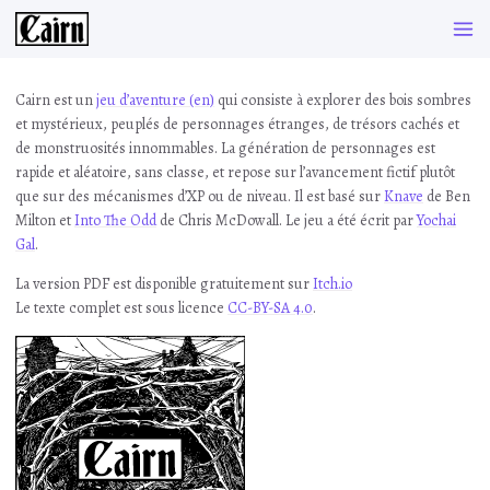
Cairn est un
jeu d’aventure (en)
qui consiste à explorer des bois sombres
et mystérieux, peuplés de personnages étranges, de trésors cachés et
de monstruosités innommables. La génération de personnages est
rapide et aléatoire, sans classe, et repose sur l’avancement fictif plutôt
que sur des mécanismes d’XP ou de niveau. Il est basé sur
Knave
de Ben
Milton et
Into The Odd
de Chris McDowall. Le jeu a été écrit par
Yochai
Gal
.
La version PDF est disponible gratuitement sur
Itch.io
Le texte complet est sous licence
CC-BY-SA 4.0
.