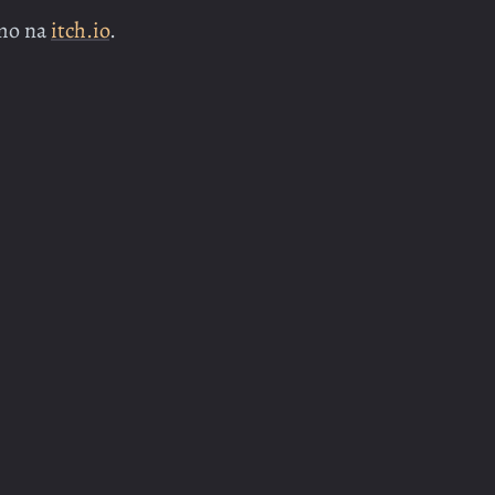
rmo na
itch.io
.