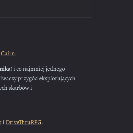
o
Cairn
.
nika
) i co najmniej jednego
kiwaczy przygód eksplorujących
ych skarbów i
o
i
DriveThruRPG
.