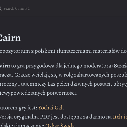
Cairn
epozytorium z polskimi tłumaczeniami materiałów d
airn
to gra przygodowa dla jednego moderatora (
Straż
racza. Gracze wcielają się w rolę zahartowanych poszu
roczny i tajemniczy Las pełen dziwnych postaci, ukryt
iewypowiedzianych potworności.
utorem gry jest:
Yochai Gal
.
ersja oryginalna PDF jest dostępna za darmo na
Itch.i
olskie tłumaczenie:
Oskar Świda
.