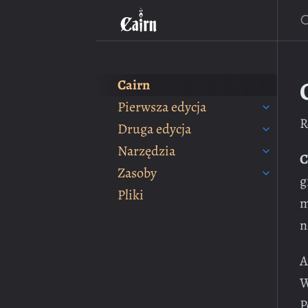
Cairn
Pierwsza edycja
R
Druga edycja
Narzędzia
C
Zasoby
g
Pliki
m
n
A
W
P