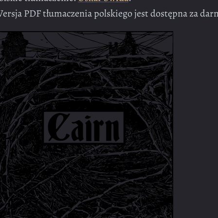
ersja PDF tłumaczenia polskiego jest dostępna za da